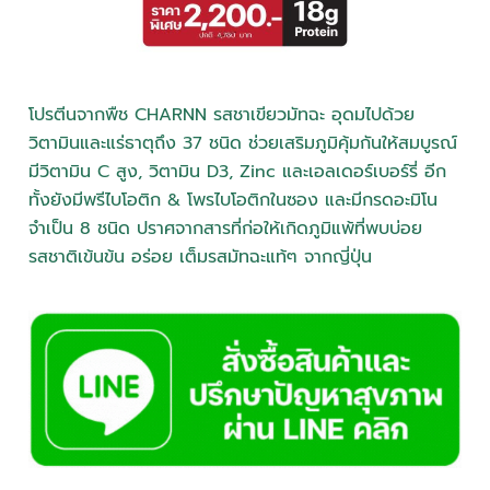
โปรตีนจากพืช CHARNN รสชาเขียวมัทฉะ อุดมไปด้วย
วิตามินและแร่ธาตุถึง 37 ชนิด ช่วยเสริมภูมิคุ้มกันให้สมบูรณ์
มีวิตามิน C สูง, วิตามิน D3, Zinc และเอลเดอร์เบอร์รี่ อีก
ทั้งยังมีพรีไบโอติก & โพรไบโอติกในซอง และมีกรดอะมิโน
จำเป็น 8 ชนิด ปราศจากสารที่ก่อให้เกิดภูมิแพ้ที่พบบ่อย
รสชาติเข้นข้น อร่อย เต็มรสมัทฉะแท้ๆ จากญี่ปุ่น