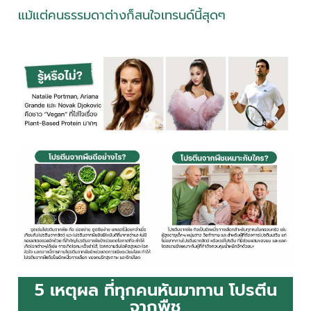
แม้แต่คนธรรมดาต่างก็สนใจเทรนด์นี้สุดๆ
5 เหตุผล ที่ทุกคนหันมาทาน โปรตีน
จากพืช