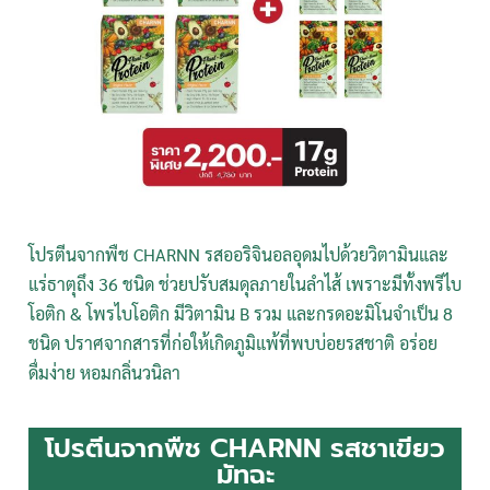
โปรตีนจากพืช CHARNN รสออริจินอล
อุดมไปด้วยวิตามินและ
แร่ธาตุถึง 36 ชนิด
ช่วยปรับสมดุลภายในลำไส้ เพราะมีทั้งพรีไบ
โอติก & โพรไบโอติก มีวิตามิน B รวม และ
กรดอะมิโนจำเป็น 8
ชนิด ปราศจากสาร
ที่ก่อให้เกิดภูมิแพ้ที่พบบ่อยรสชาติ
อร่อย
ดื่มง่าย หอมกลิ่นวนิลา
โปรตีนจากพืช CHARNN รสชาเขียว
มัทฉะ