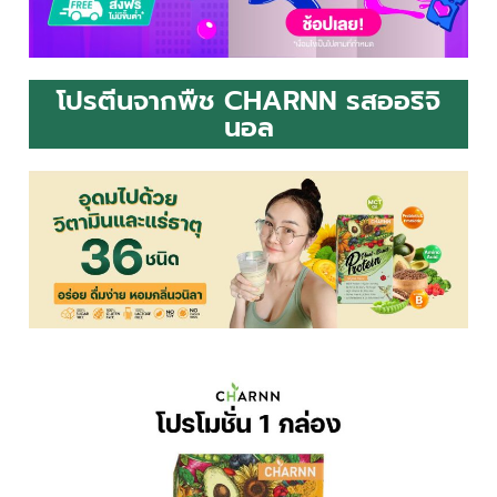
โปรตีนจากพืช CHARNN รสออริจิ
นอล